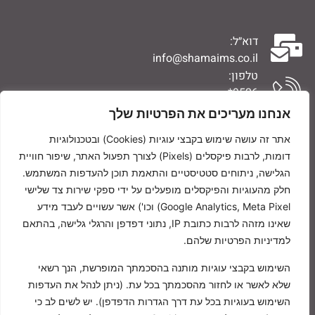
דוא״ל:
info@shamaims.co.il
טלפון:
9526*
0776704994
אנחנו מעריכים את הפרטיות שלך
אתר זה עושה שימוש בקבצי עוגיות (Cookies) ובטכנולוגיות
פקס: 0776704962
דומות, לרבות פיקסלים (Pixels) לצורך תפעול האתר, שיפור חוויית
הגלישה, ניתוחים סטטיסטיים והתאמת תוכן להעדפות המשתמש.
חלק מהעוגיות והפיקסלים מופעלים על ידי ספקי שירות צד שלישי
סוקולוב 46 הוד השרון‭,
Google Analytics, Meta Pixel) וכו') אשר עשויים לעבד מידע
בניין כיכר המושבה
שאינו מזהה לרבות כתובת IP, נתוני דפדפן והרגלי גלישה, בהתאם
מיקוד4528475
למדיניות הפרטיות שלהם.
שעות פתיחה:
השימוש בקבצי עוגיות מותנה בהסכמתך המופרשת, הנך רשאי
ימים א-ה- 8:30-16:00
שלא לאשר או לחזור מהסכמתך בכל עת. (ניתן לנהל את העדפות
השימוש בעוגיות בכל עת דרך הגדרות הדפדפן). יש לשים לב כי