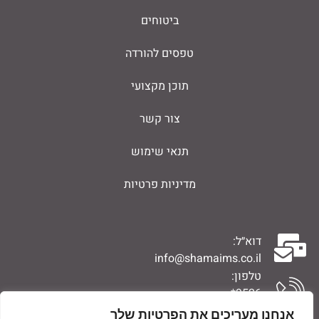
ביטוחים
טפסים להורדה
תוכן מקצועי
צור קשר
תנאי שימוש
מדיניות פרטיות
דוא״ל:
info@shamaims.co.il
טלפון:
9526*
0776704994
אנחנו מעריכים את הפרטיות שלך