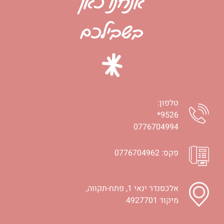
אנחנו כאן
בשבילכם
טלפון:
9526*
0776704994
פקס: 0776704962
אלכסנדר ינאי 1, פתח-תקווה,
מיקוד 4927701