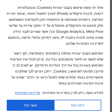
אתר זה עושה שימוש בקבצי עוגיות (Cookies) ובטכנולוגיות
פקס: 0776704962
דומות, לרבות פיקסלים (Pixels) לצורך תפעול האתר, שיפור חוויית
הגלישה, ניתוחים סטטיסטיים והתאמת תוכן להעדפות המשתמש.
חלק מהעוגיות והפיקסלים מופעלים על ידי ספקי שירות צד שלישי
סוקולוב 46 הוד השרון‭,
Google Analytics, Meta Pixel) וכו') אשר עשויים לעבד מידע
בניין כיכר המושבה
שאינו מזהה לרבות כתובת IP, נתוני דפדפן והרגלי גלישה, בהתאם
מיקוד4528475
למדיניות הפרטיות שלהם.
שעות פתיחה:
השימוש בקבצי עוגיות מותנה בהסכמתך המופרשת, הנך רשאי
ימים א-ה- 8:30-16:00
שלא לאשר או לחזור מהסכמתך בכל עת. (ניתן לנהל את העדפות
השימוש בעוגיות בכל עת דרך הגדרות הדפדפן). יש לשים לב כי
כל הזכויות שמורות לשמיים
סירוב/ חסימה לשימוש ב Cookies, ייתכן ויגרום לכך שחלקים
סוכנות לביטוח בע”מ 2020
מהשירותים באתר עלולים שלא לפעול כראוי וכי הדבר ישפיע על
איכות וזמינות השירותים באתר.
למידע נוסף, ניתן לעיין במדיניות הפרטיות
מדיניות הפרטיות
דחה הכל
אשר הכל